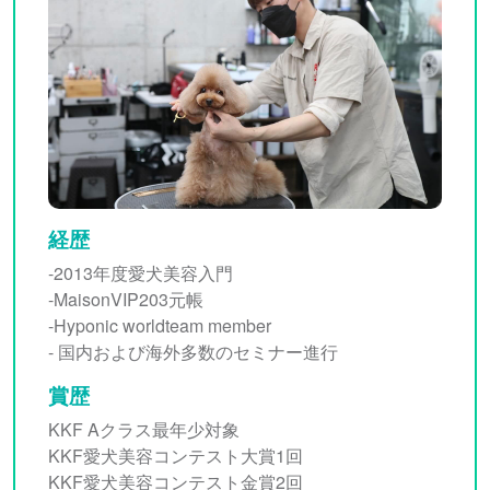
経歴
-2013年度愛⽝美容⼊⾨
-MaisonVIP203元帳
-Hyponic worldteam member
- 国内および海外多数のセミナー進⾏
賞歴
KKF Aクラス最年少対象
KKF愛⽝美容コンテスト⼤賞1回
KKF愛⽝美容コンテスト⾦賞2回