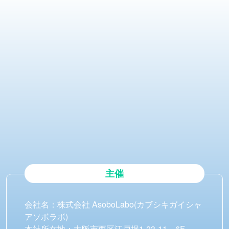
主催
会社名：株式会社 AsoboLabo(カブシキガイシャ
アソボラボ)
本社所在地：大阪市西区江戸堀1-23-11 6F